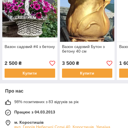
Вазон садовий #4 з бетону
Вазон садовий Бутон з
Вазо
бетону 40 см
2 500
3 500
1 6
₴
₴
Купити
Купити
Про нас
98% позитивних з 83 відгуків за рік
Працює з 04.03.2013
м. Коростишів
вул. Героїв Небесної Сотні 40, Коростишів, Україна