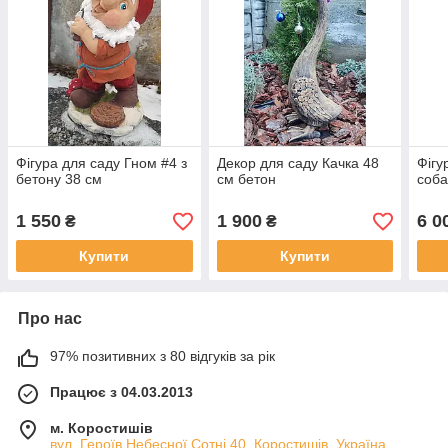
Фігура для саду Гном #4 з
Декор для саду Качка 48
Фігу
бетону 38 см
см бетон
соба
1 550
1 900
6 0
₴
₴
Купити
Купити
Про нас
97% позитивних з 80 відгуків за рік
Працює з 04.03.2013
м. Коростишів
вул. Героїв Небесної Сотні 40, Коростишів, Україна