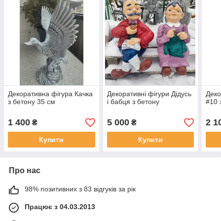
Декоративна фігура Качка
Декоративні фігури Дідусь
Деко
з бетону 35 см
і бабця з бетону
#10 
1 400
5 000
2 1
₴
₴
Купити
Купити
Про нас
98% позитивних з 83 відгуків за рік
Працює з 04.03.2013