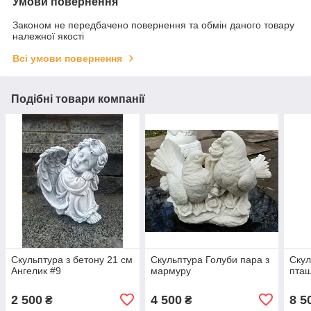
Умови повернення
Законом не передбачено повернення та обмін даного товару
належної якості
Всі умови повернення
Подібні товари компанії
Скульптура з бетону 21 см
Скульптура Голуби пара з
Скул
Ангелик #9
мармуру
пташ
2 500
4 500
8 5
₴
₴