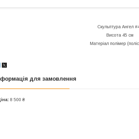
Скульптура Ангел #
Висота 45 см
Матеріал полімер (полі
нформація для замовлення
іна:
8 500 ₴