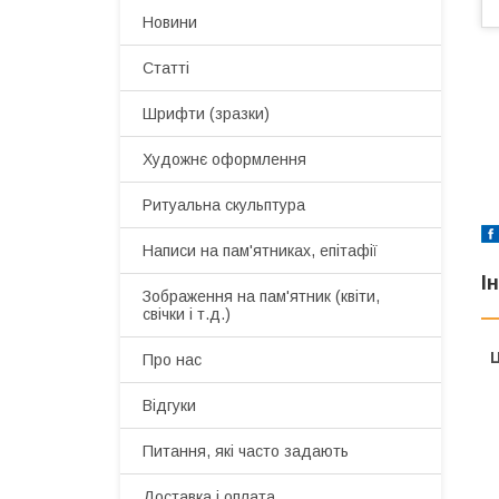
Новини
Статті
Шрифти (зразки)
Художнє оформлення
Ритуальна скульптура
Написи на пам'ятниках, епітафії
І
Зображення на пам'ятник (квіти,
свічки і т.д.)
Ц
Про нас
Відгуки
Питання, які часто задають
Доставка і оплата