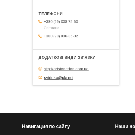
+380 (99) 038-75-53
Світлана
+380 (98) 836-86-32
http://artstonedon.com.ua
sviridko@ukr.net
Навигация по сайту
Наши н