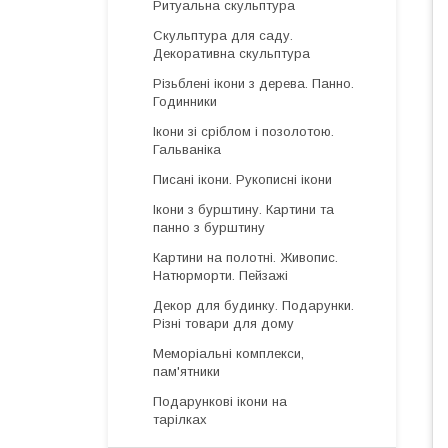
Ритуальна скульптура
Скульптура для саду.
Декоративна скульптура
Різьблені ікони з дерева. Панно.
Годинники
Ікони зі сріблом і позолотою.
Гальваніка
Писані ікони. Рукописні ікони
Ікони з бурштину. Картини та
панно з бурштину
Картини на полотні. Живопис.
Натюрморти. Пейзажі
Декор для будинку. Подарунки.
Різні товари для дому
Меморіальні комплекси,
пам'ятники
Подарункові ікони на
тарілках