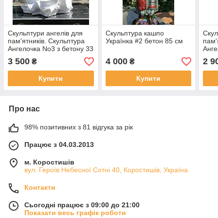
Скульптури ангелів для
Скульптура кашпо
Скул
пам'ятників. Скульптура
Українка #2 бетон 85 см
пам'
Ангелочка No3 з бетону 33
Анге
см
бето
3 500
4 000
2 9
₴
₴
Купити
Купити
Про нас
98% позитивних з 81 відгука за рік
Працює з 04.03.2013
м. Коростишів
вул. Героїв Небесної Сотні 40, Коростишів, Україна
Контакти
Сьогодні працює з 09:00 до 21:00
Показати весь графік роботи