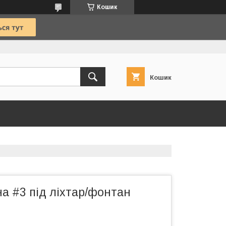
Кошик
Кошик
на #3 під ліхтар/фонтан