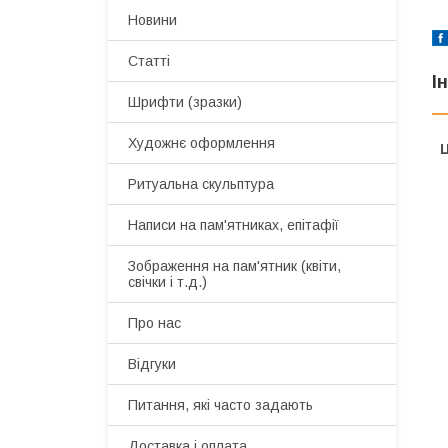
Новини
Статті
І
Шрифти (зразки)
Художнє оформлення
Ц
Ритуальна скульптура
Написи на пам'ятниках, епітафії
Зображення на пам'ятник (квіти,
свічки і т.д.)
Про нас
Відгуки
Питання, які часто задають
Доставка і оплата