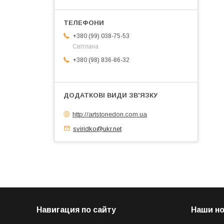
+380 (99) 038-75-53
Світлана
+380 (98) 836-86-32
http://artstonedon.com.ua
sviridko@ukr.net
Навигация по сайту
Наши н