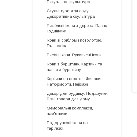
Ритуальна скульптура
Скульптура для саду.
Декоративна скульптура
Різьблені ікони з дерева. Панно.
Годинники
Ікони зі сріблом і позолотою.
Гальваніка
Писані ікони. Рукописні ікони
Ікони з бурштину. Картини та
панно з бурштину
Картини на полотні. Живопис.
Натюрморти. Пейзажі
Декор для будинку. Подарунки.
Різні товари для дому
Меморіальні комплекси,
пам'ятники
Подарункові ікони на
тарілках