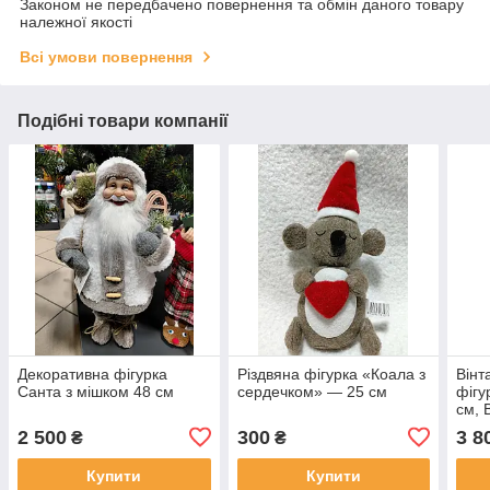
Законом не передбачено повернення та обмін даного товару
належної якості
Всі умови повернення
Подібні товари компанії
Декоративна фігурка
Різдвяна фігурка «Коала з
Вінт
Санта з мішком 48 см
сердечком» — 25 см
фігу
см, 
2 500
300
3 8
₴
₴
Купити
Купити