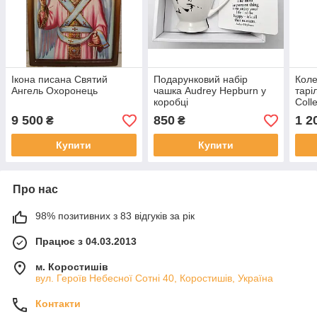
Ікона писана Святий
Подарунковий набір
Коле
Ангель Охоронець
чашка Audrey Hepburn у
тарі
коробці
Colle
by C
9 500
850
1 2
₴
₴
Купити
Купити
Про нас
98% позитивних з 83 відгуків за рік
Працює з 04.03.2013
м. Коростишів
вул. Героїв Небесної Сотні 40, Коростишів, Україна
Контакти