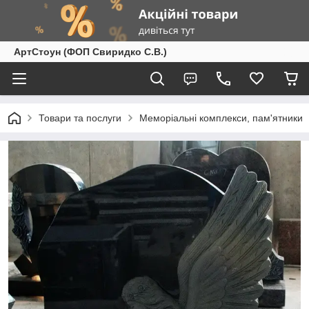
АртСтоун (ФОП Свиридко С.В.)
Товари та послуги
Меморіальні комплекси, пам'ятники