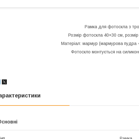
Рамка для фотоскла з тр
Розмір фотоскла 40×30 см, розмір
Матеріал: мармур (мармурова пудра 
Фотоскло монтується на силико
арактеристики
Основні
ип
Рамка