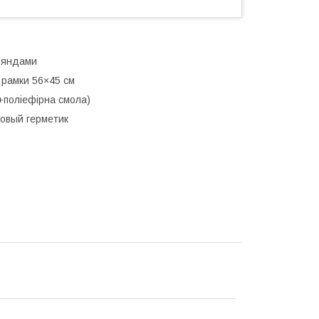
ояндами
 рамки 56×45 см
+поліефірна смола)
новый герметик