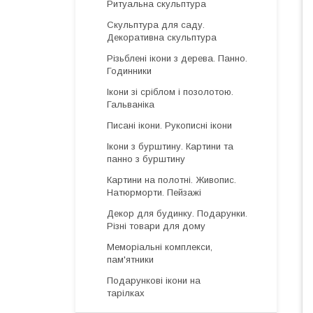
Ритуальна скульптура
Скульптура для саду.
Декоративна скульптура
Різьблені ікони з дерева. Панно.
Годинники
Ікони зі сріблом і позолотою.
Гальваніка
Писані ікони. Рукописні ікони
Ікони з бурштину. Картини та
панно з бурштину
Картини на полотні. Живопис.
Натюрморти. Пейзажі
Декор для будинку. Подарунки.
Різні товари для дому
Меморіальні комплекси,
пам'ятники
Подарункові ікони на
тарілках