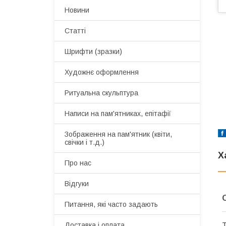
Новини
Статті
Шрифти (зразки)
Художнє оформлення
Ритуальна скульптура
Написи на пам'ятниках, епітафії
Зображення на пам'ятник (квіти,
свічки і т.д.)
Х
Про нас
Відгуки
Питання, які часто задають
Доставка і оплата
Т