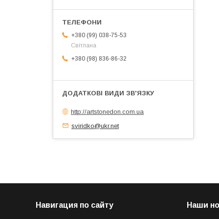
+380 (99) 038-75-53
Світлана
+380 (98) 836-86-32
http://artstonedon.com.ua
sviridko@ukr.net
Навигация по сайту
Наши н