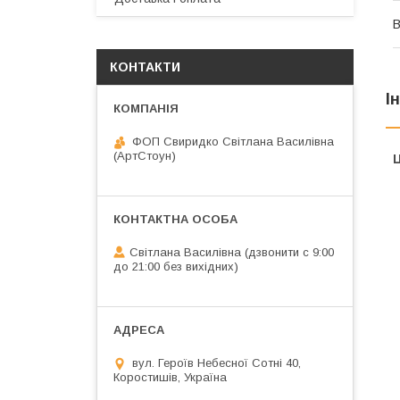
В
КОНТАКТИ
І
ФОП Свиридко Світлана Василівна
(АртСтоун)
Ц
Світлана Василівна (дзвонити с 9:00
до 21:00 без вихідних)
вул. Героїв Небесної Сотні 40,
Коростишів, Україна