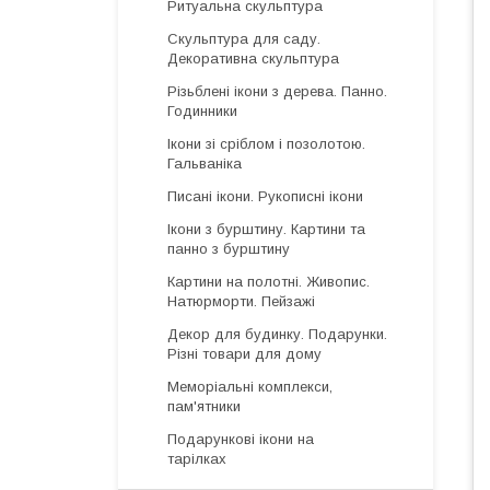
Ритуальна скульптура
Скульптура для саду.
Декоративна скульптура
Різьблені ікони з дерева. Панно.
Годинники
Ікони зі сріблом і позолотою.
Гальваніка
Писані ікони. Рукописні ікони
Ікони з бурштину. Картини та
панно з бурштину
Картини на полотні. Живопис.
Натюрморти. Пейзажі
Декор для будинку. Подарунки.
Різні товари для дому
Меморіальні комплекси,
пам'ятники
Подарункові ікони на
тарілках