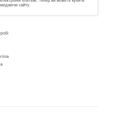
 електронні платежі. Тепер ви можете купити
окидаючи сайту.
гробі
отіла
ща