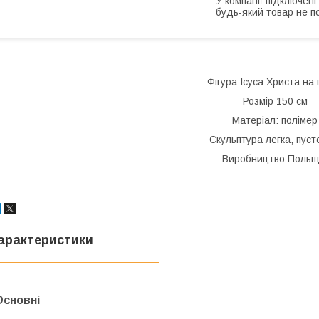
У компанії підключені
будь-який товар не п
Фігура Ісуса Христа на 
Розмір 150 см
Матеріал: полімер
Скульптура легка, пуст
Виробництво Поль
арактеристики
Основні