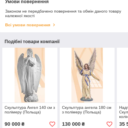
Умови повернення
Законом не передбачено повернення та обмін даного товару
належної якості
Всі умови повернення
Подібні товари компанії
Скульптура Ангел 140 см з
Скульптура ангела 180 см
Надг
полімеру (Польща)
з полімеру (Польща)
Скул
колі
см
90 000
130 000
35 
₴
₴