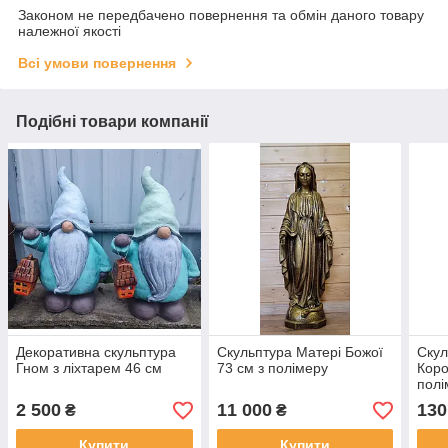
Законом не передбачено повернення та обмін даного товару
належної якості
Всі умови повернення
Подібні товари компанії
Декоративна скульптура
Скульптура Матері Божої
Скул
Гном з ліхтарем 46 см
73 см з полімеру
Коро
полі
2 500
11 000
130
₴
₴
Купити
Купити