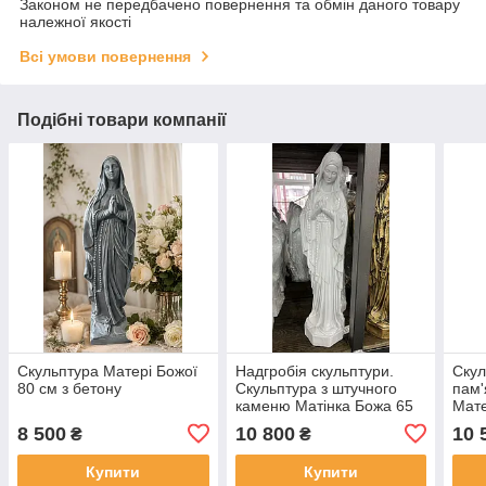
Законом не передбачено повернення та обмін даного товару
належної якості
Всі умови повернення
Подібні товари компанії
Скульптура Матері Божої
Надгробія скульптури.
Скул
80 см з бетону
Скульптура з штучного
пам'
каменю Матінка Божа 65
Мате
см
коль
8 500
10 800
10 
₴
₴
Купити
Купити