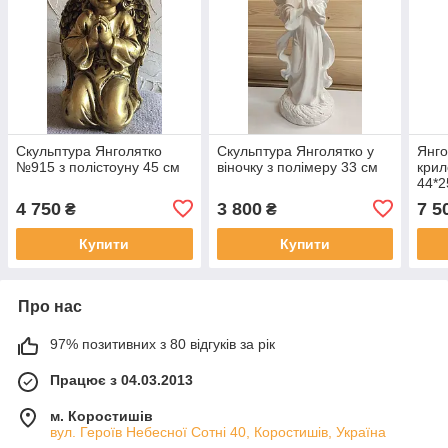
Скульптура Янголятко
Скульптура Янголятко у
Янго
№915 з полістоуну 45 см
віночку з полімеру 33 см
крил
44*2
4 750
3 800
7 5
₴
₴
Купити
Купити
Про нас
97% позитивних з 80 відгуків за рік
Працює з 04.03.2013
м. Коростишів
вул. Героїв Небесної Сотні 40, Коростишів, Україна