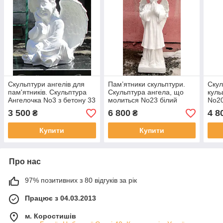
Скульптури ангелів для
Пам’ятники скульптури.
Скул
пам'ятників. Скульптура
Скульптура ангела, що
куль
Ангелочка No3 з бетону 33
молиться No23 білий
No2
см
бетон 68 см
3 500
6 800
4 8
₴
₴
Купити
Купити
Про нас
97% позитивних з 80 відгуків за рік
Працює з 04.03.2013
м. Коростишів