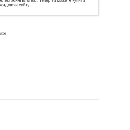
 електронні платежі. Тепер ви можете купити
окидаючи сайту.
жої