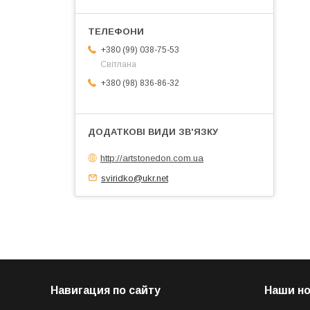
+380 (99) 038-75-53
Світлана
+380 (98) 836-86-32
http://artstonedon.com.ua
sviridko@ukr.net
Навигация по сайту
Наши н