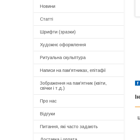
Новини
Статті
Шрифти (зразки)
Художнє оформлення
Ритуальна скульптура
Написи на пам'ятниках, епітафії
Зображення на пам'ятник (квіти,
свічки і т.д.)
І
Про нас
Відгуки
Ц
Питання, які часто задають
Доставка і оплата