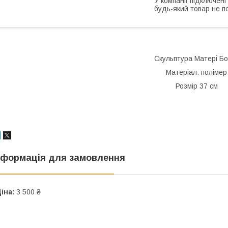
У компанії підключені
будь-який товар не п
Скульптура Матері Бо
Матеріал: полімер
Розмір 37 см
нформація для замовлення
іна:
3 500 ₴