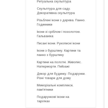
Ритуальна скульптура
Скульптура для саду.
Декоративна скульптура
Різьблені ікони з дерева. Панно.
Годинники
Ікони зі сріблом і позолотою.
Гальваніка
Писані ікони. Рукописні ікони
Ікони з бурштину. Картини та
панно з бурштину
Картини на полотні. Живопис.
Натюрморти. Пейзажі
Декор для будинку. Подарунки.
Різні товари для дому
Меморіальні комплекси,
пам'ятники
Подарункові ікони на
тарілках