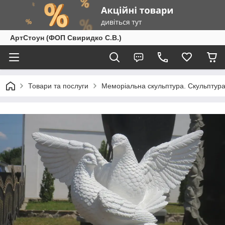
АртСтоун (ФОП Свиридко С.В.)
Товари та послуги
Меморіальна скульптура. Скульптура