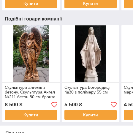
Купити
Купити
Подібні товари компанії
Скульптури ангелів з
Скульптура Богородиці
Скул
бетону. Скульптура Ангел
№30 з полімеру 55 см
мар
№211 бетон 80 см бронза
8 500
5 500
4 5
₴
₴
Купити
Купити