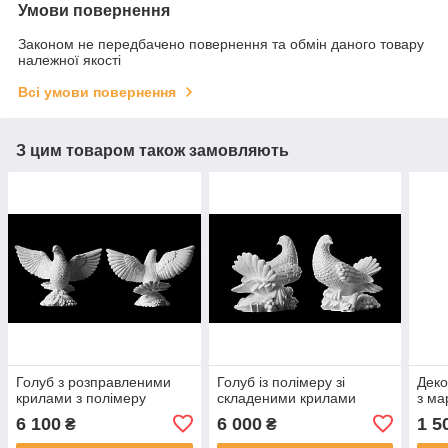
Умови повернення
Законом не передбачено повернення та обмін даного товару
належної якості
Всі умови повернення
З цим товаром також замовляють
Голуб з розправленими
Голуб із полімеру зі
Деко
крилами з полімеру
складеними крилами
з ма
6 100
6 000
1 5
₴
₴