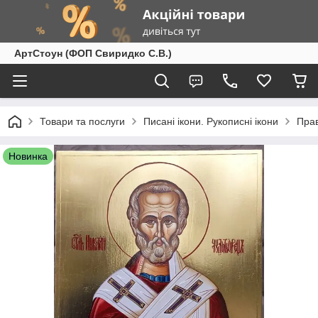
АртСтоун (ФОП Свиридко С.В.)
Товари та послуги
Писані ікони. Рукописні ікони
Прав
Новинка