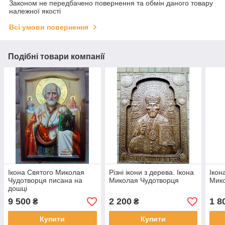
Законом не передбачено повернення та обмін даного товару
належної якості
Всі умови повернення
Подібні товари компанії
Ікона Святого Миколая
Різні ікони з дерева. Ікона
Ікон
Чудотворця писана на
Миколая Чудотворця
Мико
дошці
9 500
2 200
1 8
₴
₴
Купити
Купити