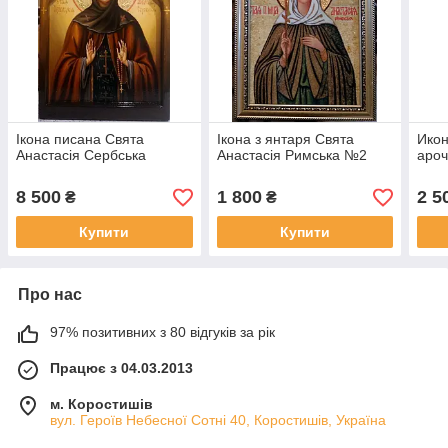
Ікона писана Свята
Ікона з янтаря Свята
Икон
Анастасія Сербська
Анастасія Римська №2
аро
8 500
1 800
2 5
₴
₴
Купити
Купити
Про нас
97% позитивних з 80 відгуків за рік
Працює з 04.03.2013
м. Коростишів
вул. Героїв Небесної Сотні 40, Коростишів, Україна