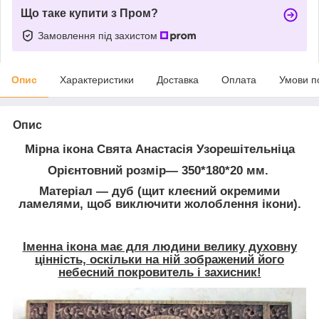
Що таке купити з Пром?
Замовлення під захистом
Опис
Характеристики
Доставка
Оплата
Умови п
Опис
Мірна ікона Свята Анастасія Узорешітельніца
Орієнтовний розмір― 350*180*20 мм.
Матеріал ― дуб (щит клеєний окремими
ламелями, щоб виключити жолоблення ікони).
Іменна
ікона
має для людини велику духовну
цінність, оскільки на ній зображений його
небесний покровитель і захисник!