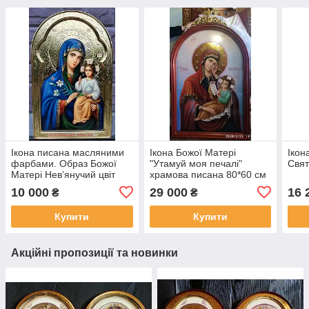
Ікона писана масляними
Ікона Божої Матері
Ікон
фарбами. Образ Божої
"Утамуй моя печалі"
Свят
Матері Нев’янучий цвіт
храмова писана 80*60 см
35*25 см
10 000
29 000
16 
₴
₴
Купити
Купити
Акційні пропозиції та новинки