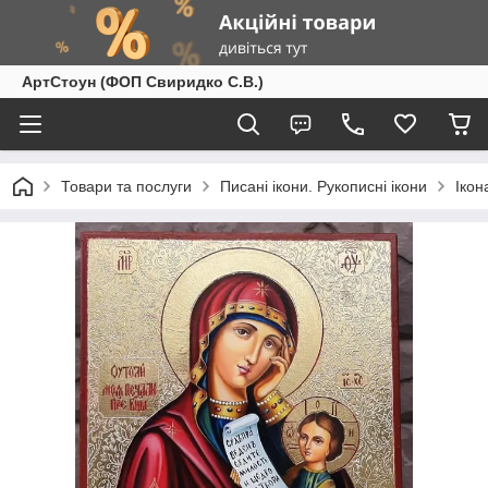
АртСтоун (ФОП Свиридко С.В.)
Товари та послуги
Писані ікони. Рукописні ікони
Ікон