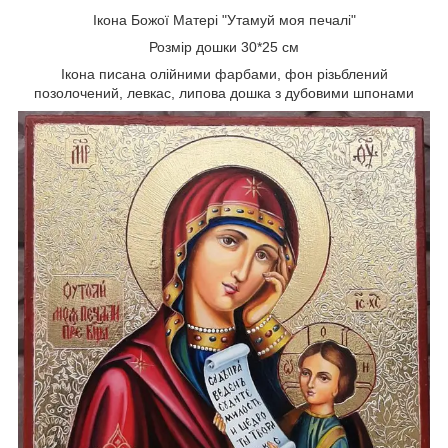
Ікона Божої Матері "Утамуй моя печалі"
Розмір дошки 30*25 см
Ікона писана олійними фарбами, фон різьблений
позолочений, левкас, липова дошка з дубовими шпонами