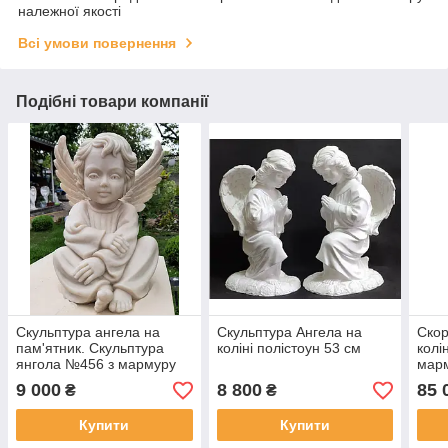
належної якості
Всі умови повернення
Подібні товари компанії
Скульптура ангела на
Скульптура Ангела на
Скор
пам'ятник. Скульптура
коліні полістоун 53 см
колі
янгола №456 з мармуру
мар
35 см
9 000
8 800
85 
₴
₴
Купити
Купити