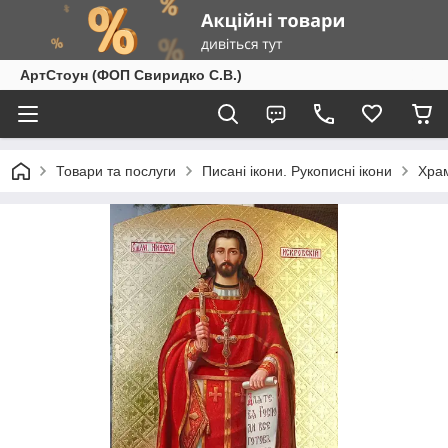
АртСтоун (ФОП Свиридко С.В.)
Товари та послуги
Писані ікони. Рукописні ікони
Храм