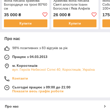
Ікона писана храмова
Храмова ікона писана
Ікон
Богородиця на троні 80*60
Святі апостоли Іоанн
Собо
см
Богослов і Яків Алфеїв
100×
35 000
26 000
175
₴
₴
Купити
Купити
Про нас
98% позитивних з 83 відгуків за рік
Працює з 04.03.2013
м. Коростишів
вул. Героїв Небесної Сотні 40, Коростишів, Україна
Контакти
Сьогодні працює з 09:00 до 21:00
Показати весь графік роботи
Про нас