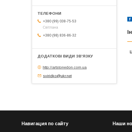
+380 (99) 038-75-53
Світлана
І
+380 (98) 836-86-32
Ц
http://artstonedon.com.ua
sviridko@ukr.net
Навигация по сайту
Наши н