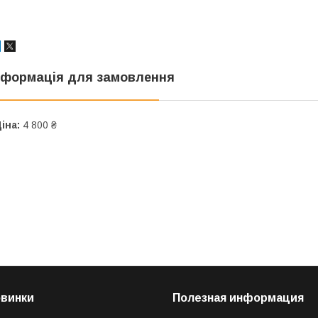
нформація для замовлення
іна:
4 800 ₴
овинки
Полезная информация