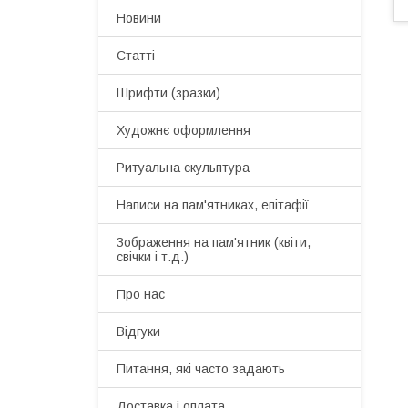
Новини
Статті
Шрифти (зразки)
Художнє оформлення
Ритуальна скульптура
Написи на пам'ятниках, епітафії
Зображення на пам'ятник (квіти,
свічки і т.д.)
Про нас
Відгуки
Питання, які часто задають
Доставка і оплата