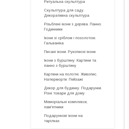
Ритуальна скульптура
Скульптура для саду.
Декоративна скульптура
Різьблені ікони з дерева. Панно.
Годинники
Ікони зі сріблом і позолотою.
Гальваніка
Писані ікони. Рукописні ікони
Ікони з бурштину. Картини та
панно з бурштину
Картини на полотні. Живопис.
Натюрморти. Пейзажі
Декор для будинку. Подарунки.
Різні товари для дому
Меморіальні комплекси,
пам'ятники
Подарункові ікони на
тарілках