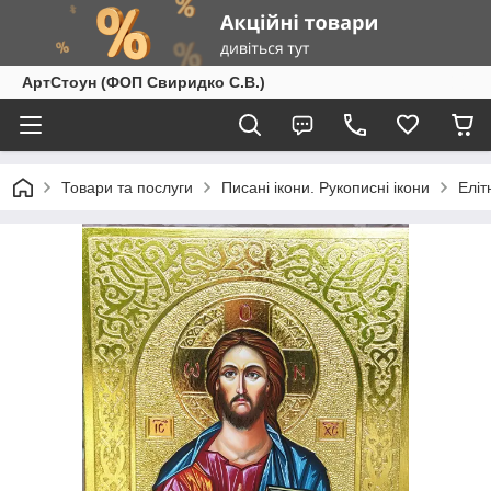
АртСтоун (ФОП Свиридко С.В.)
Товари та послуги
Писані ікони. Рукописні ікони
Еліт