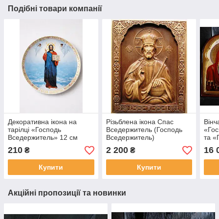
Подібні товари компанії
Декоративна ікона на
Різьблена ікона Спас
Вінч
тарілці «Господь
Вседержитель (Господь
«Гос
Вседержитель» 12 см
Вседержитель)
та «
Бого
210
2 200
16 
₴
₴
Купити
Купити
Акційні пропозиції та новинки