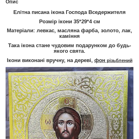
Опис
Елітна писана ікона Господа Вседержителя
Розмір ікони 35*29*4 см
Матеріали: левкас, масляна фарба, золото, лак,
каміння
Така ікона стане чудовим подарунком до будь-
якого свята.
Ікони виконані вручну, на дереві,
фон
різьблений