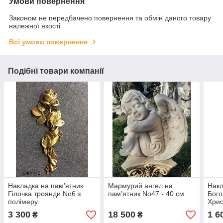
Умови повернення
Законом не передбачено повернення та обмін даного товару
належної якості
Всі умови повернення
Подібні товари компанії
Накладка на пам’ятник
Мармурий ангел на
Накл
Гілочка троянди No6 з
пам’ятник No47 - 40 см
Бого
полімеру
Хрис
3 300
18 500
1 6
₴
₴