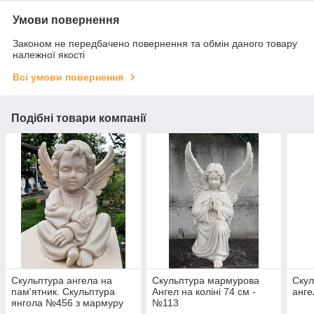
Умови повернення
Законом не передбачено повернення та обмін даного товару
належної якості
Всі умови повернення
Подібні товари компанії
Скульптура ангела на
Скульптура мармурова
Скул
пам'ятник. Скульптура
Ангел на коліні 74 см -
анге
янгола №456 з мармуру
№113
35 см