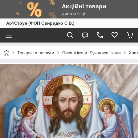
АртСтоун (ФОП Свиридко С.В.)
Товари та послуги
Писані ікони. Рукописні ікони
Храм