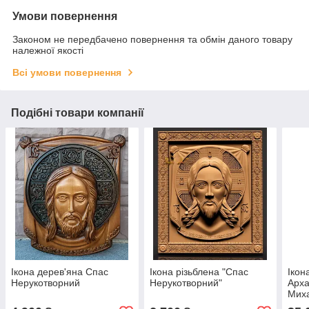
Умови повернення
Законом не передбачено повернення та обмін даного товару
належної якості
Всі умови повернення
Подібні товари компанії
Ікона дерев'яна Спас
Ікона різьблена "Спас
Ікон
Нерукотворний
Нерукотворний"
Арха
Мих