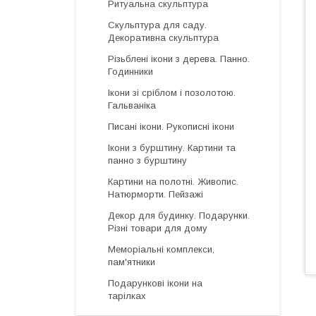
Ритуальна скульптура
Скульптура для саду.
Декоративна скульптура
Різьблені ікони з дерева. Панно.
Годинники
Ікони зі сріблом і позолотою.
Гальваніка
Писані ікони. Рукописні ікони
Ікони з бурштину. Картини та
панно з бурштину
Картини на полотні. Живопис.
Натюрморти. Пейзажі
Декор для будинку. Подарунки.
Різні товари для дому
Меморіальні комплекси,
пам'ятники
Подарункові ікони на
тарілках