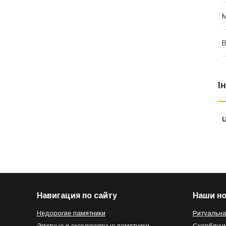
М
В
І
Ц
Навигация по сайту
Наши н
Недорогие памятники
Ритуальна
Элитные и эксклюзивные памятники
Скорбящи