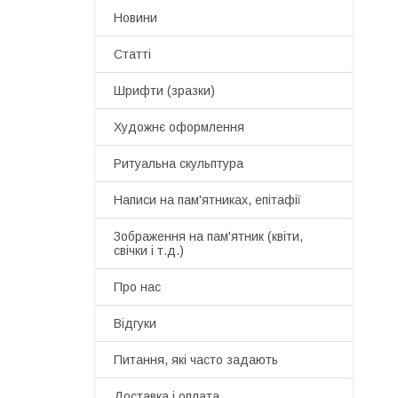
Новини
Статті
Шрифти (зразки)
Художнє оформлення
Ритуальна скульптура
Написи на пам'ятниках, епітафії
Зображення на пам'ятник (квіти,
свічки і т.д.)
Про нас
Відгуки
Питання, які часто задають
Доставка і оплата