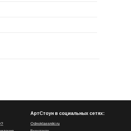
АртСтоун в социальных сетях:
у?
Odnoklassniki.ru
рмления
Вконтакте