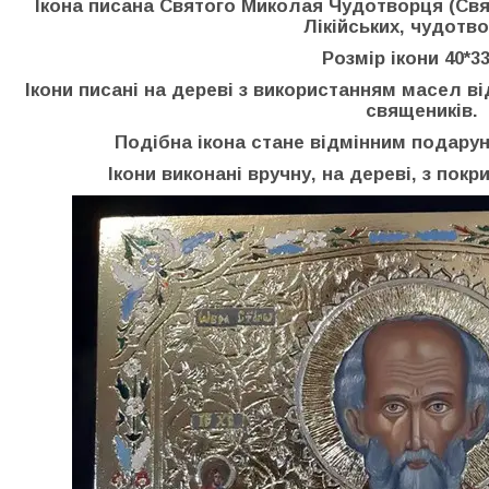
Ікона писана Святого Миколая Чудотворця (Свя
Лікійських, чудотв
Розмір ікони 40*3
Ікони писані на дереві з використанням масел в
священиків.
Подібна ікона стане відмінним подарун
Ікони виконані вручну, на дереві, з по