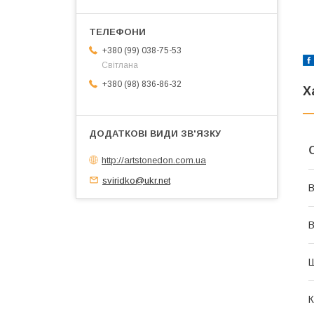
+380 (99) 038-75-53
Світлана
+380 (98) 836-86-32
Х
http://artstonedon.com.ua
sviridko@ukr.net
В
В
К