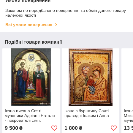
Умови повернення
Законом не передбачено повернення та обмін даного товару
належної якості
Всі умови повернення
Подібні товари компанії
Ікона писана Святі
Ікона з бурштину Святі
Ікон
мученики Адріан і Наталя
праведні Іоаким і Анна
Мико
- покровителі сім'ї.
муче
Покровителі подружжя
9 500
1 800
13 
₴
₴