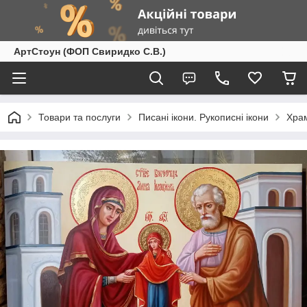
АртСтоун (ФОП Свиридко С.В.)
Товари та послуги
Писані ікони. Рукописні ікони
Храм