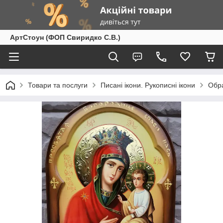
АртСтоун (ФОП Свиридко С.В.)
Товари та послуги
Писані ікони. Рукописні ікони
Обра