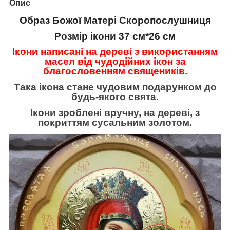
Опис
Образ Божої Матері Скоропослушниця
Розмір ікони 37 см*26 см
Ікони написані на дереві з використанням
масел від чудодійних ікон за
благословенням священиків.
Така ікона стане чудовим подарунком до
будь-якого свята.
Ікони зроблені вручну, на дереві, з
покриттям сусальним золотом.