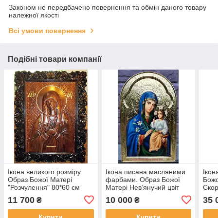
Законом не передбачено повернення та обмін даного товару
належної якості
Всі умови повернення
Подібні товари компанії
Ікона великого розміру
Ікона писана масляними
Ікон
Образ Божої Матері
фарбами. Образ Божої
Божо
"Розчулення" 80*60 см
Матері Нев’янучий цвіт
Ско
35*25 см
см
11 700
10 000
35 
₴
₴
Купити
Купити