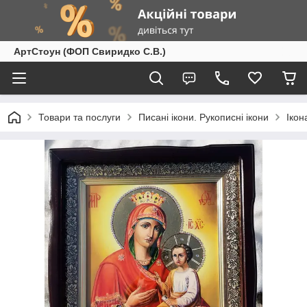
АртСтоун (ФОП Свиридко С.В.)
Товари та послуги
Писані ікони. Рукописні ікони
Ікон