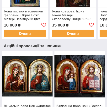
Ікона писана масляними
Ікона храмова. Ікона
Ікон
фарбами. Образ Божої
Божої Матері
Пом'
Матері Нев’янучий цвіт
Скоропослушниця 80*60
серд
35*25 см
см
35*2
10 000
35 000
10 
₴
₴
Купити
Купити
Акційні пропозиції та новинки
Вінчальна пара ікон «Христос
Вінчальна пара ікон «Господь