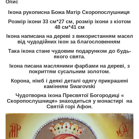
Опис
Ікона рукописна Божа Матір Скоропослушниця
Розмір ікони 33 см*27 см, розмір ікони з кіотом
48 см*41 см
Ікона написана на дереві з використанням масел
від чудодійних ікон за благословенням
Така ікона стане чудовим подарунком до будь-
якого свята.
Ікона писана масляними фарбами на дереві, з
покриттям сусальним золотом.
Корона, німб і деякі деталі одягу прикрашені
камінням Swarovski
Чудотворна ікона Пресвятої Богородиці «
Скоропослушниця» знаходиться у монастирі на
Святій горі Афон.