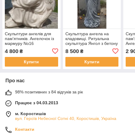
Скульптури ангелів для
Скульптура ангела на
Скул
пам'ятників. Ангелочок із
кладовищі. Ритуальна
пам'
мармуру No16
скульптура Янгол з бетону
Анге
82 см
бето
4 800
8 500
2 9
₴
₴
Купити
Купити
Про нас
98% позитивних з 84 відгуків за рік
Працює з 04.03.2013
м. Коростишів
вул. Героїв Небесної Сотні 40, Коростишів, Україна
Контакти