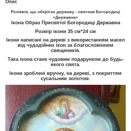
Опис
Реліквія, що оберігає державу - святиня Богородиці
«Державна»
Ікона Образ Пресвятої Богородиці Державна
Розмір ікони 35 см*24 см
Ікони написані на дереві з використанням масел
від чудодійних ікон за благословінням
священиків.
Така ікона стане чудовим подарунком до будь-
якого свята.
Ікони зроблені вручну, на дереві, з покриттям
сусальним золотом.