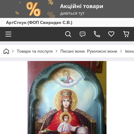
АртСтоун (ФОП Свиридко С.В.)
Товари та послуги
Писані ікони. Рукописні ікони
Ікон