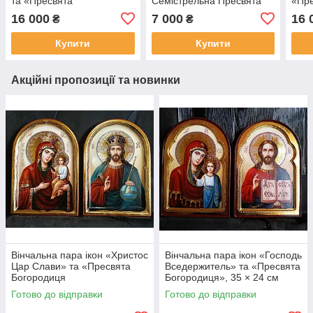
та «Пресвята
Семістрельна Пресвята
«Пре
Богородиця», 35 × 24 см
Богородиця 35*25 см
Скор
16 000
7 000
16 
₴
₴
24 с
Купити
Купити
Акційні пропозиції та новинки
Вінчальна пара ікон «Христос
Вінчальна пара ікон «Господь
Цар Слави» та «Пресвята
Вседержитель» та «Пресвята
Богородиця
Богородиця», 35 × 24 см
Скоропослушниця», 35 × 24
Готово до відправки
Готово до відправки
см