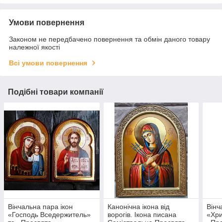
Умови повернення
Законом не передбачено повернення та обмін даного товару
належної якості
Всі умови повернення
Подібні товари компанії
Вінчальна пара ікон
Канонічна ікона від
Вінч
«Господь Вседержитель»
ворогів. Ікона писана
«Хри