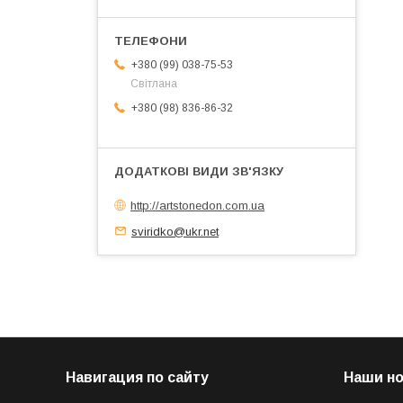
+380 (99) 038-75-53
Світлана
+380 (98) 836-86-32
http://artstonedon.com.ua
sviridko@ukr.net
Навигация по сайту
Наши н