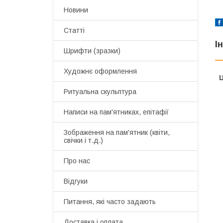
Новини
Статті
І
Шрифти (зразки)
Художнє оформлення
Ц
Ритуальна скульптура
Написи на пам'ятниках, епітафії
Зображення на пам'ятник (квіти,
свічки і т.д.)
Про нас
Відгуки
Питання, які часто задають
Доставка і оплата