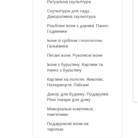
Ритуальна скульптура
Скульптура для саду.
Декоративна скульптура
Різьблені ікони з дерева. Панно.
Годинники
Ікони зі сріблом і позолотою.
Гальваніка
Писані ікони. Рукописні ікони
Ікони з бурштину. Картини та
панно з бурштину
Картини на полотні. Живопис.
Натюрморти. Пейзажі
Декор для будинку. Подарунки.
Різні товари для дому
Меморіальні комплекси,
пам'ятники
Подарункові ікони на
тарілках