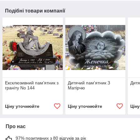
Подібні товари компанії
Ексклюзивний пам’ятник з
Дитячий пам'ятник З
Дитя
граніту No 144
Матірчю
Ціну уточнюйте
Ціну уточнюйте
Цін
Про нас
97% позитивних з 80 відгуків за рік