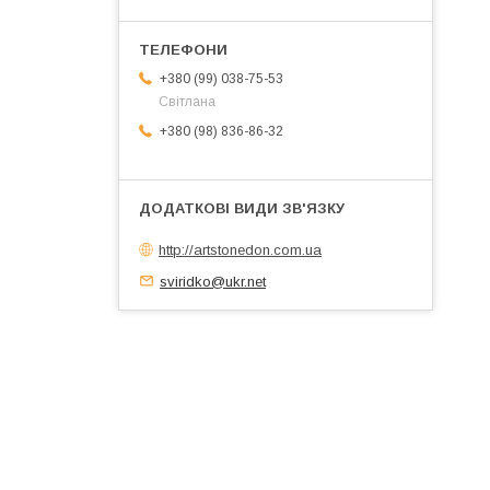
+380 (99) 038-75-53
Світлана
+380 (98) 836-86-32
http://artstonedon.com.ua
sviridko@ukr.net