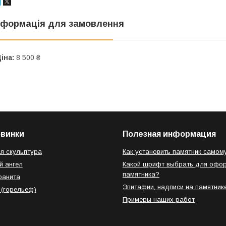
нформація для замовлення
іна:
8 500 ₴
овинки
Полезная информация
я скульптура
Как установить памятник самом
й ангел
Какой шрифт выбрать для офо
памятника?
ранита
Эпитафии, надписи на памятник
 (горельеф)
Примеры наших работ