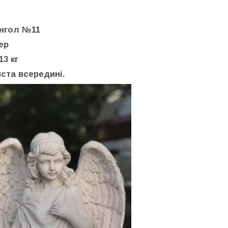
Янгол №11
мер
13 кг
ста всередині.