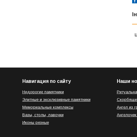
І
Ц
Навигация по сайту
Наши н
Недорогие памятники
Ритуальна
Элитные и эксклюзивные памятники
Скорбящи
Мемориальные комплексы
Ангел из г
Вазы, столы, лавочки
Ангелочек
Иконы резные