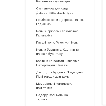
Ритуальна скульптура
Скульптура для саду.
Декоративна скульптура
Різьблені ікони з дерева. Панно.
Годинники
Ікони зі сріблом і позолотою.
Гальваніка
Писані ікони. Рукописні ікони
Ікони з бурштину. Картини та
панно з бурштину
Картини на полотні. Живопис.
Натюрморти. Пейзажі
Декор для будинку. Подарунки.
Різні товари для дому
Меморіальні комплекси,
пам'ятники
Подарункові ікони на
тарілках