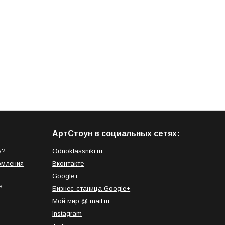
АртСтоун в социальных сетях:
у?
Odnoklassniki.ru
рмления
Вконтакте
Google+
е
Бизнес-станица Google+
Мой мир @ mail.ru
Instagram