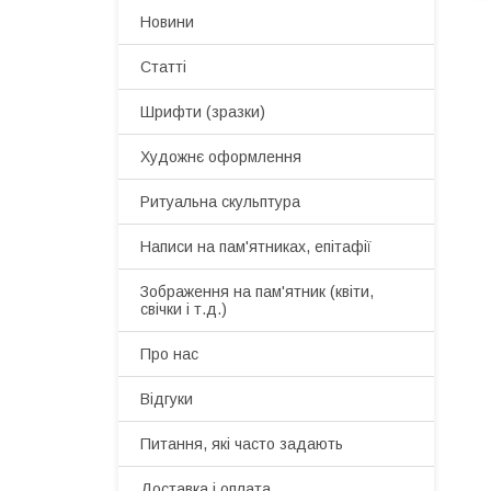
Новини
Статті
Шрифти (зразки)
Художнє оформлення
Ритуальна скульптура
Написи на пам'ятниках, епітафії
Зображення на пам'ятник (квіти,
свічки і т.д.)
Про нас
Відгуки
Питання, які часто задають
Доставка і оплата