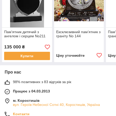
Пам'ятник дитячий з
Ексклюзивний пам’ятник з
Пам'
ангелом і серцем No211
граніту No 144
гран
135 000
₴
Ціну уточнюйте
Цін
Купити
Про нас
98% позитивних з 83 відгуків за рік
Працює з 04.03.2013
м. Коростишів
вул. Героїв Небесної Сотні 40, Коростишів, Україна
Контакти