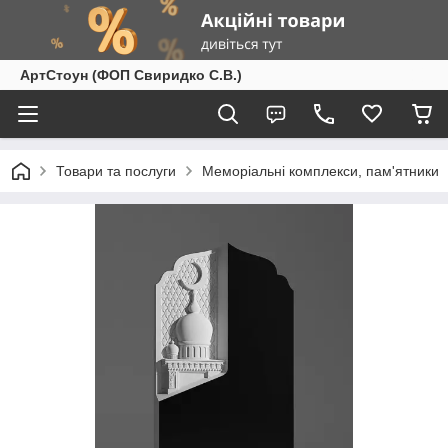
АртСтоун (ФОП Свиридко С.В.)
Товари та послуги
Меморіальні комплекси, пам'ятники