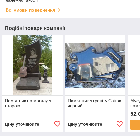
належної якості
Всі умови повернення
Подібні товари компанії
Пам'ятник на могилу з
Пам’ятник з граніту Світок
Мус
гітарою
чорний
пам’
52 
Ціну уточнюйте
Ціну уточнюйте