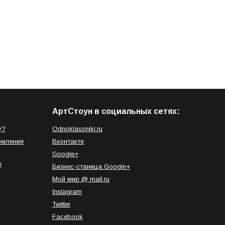
АртСтоун в социальных сетях:
у?
Odnoklassniki.ru
рмления
Вконтакте
Google+
е
Бизнес-станица Google+
Мой мир @ mail.ru
Instagram
Twitter
Facebook