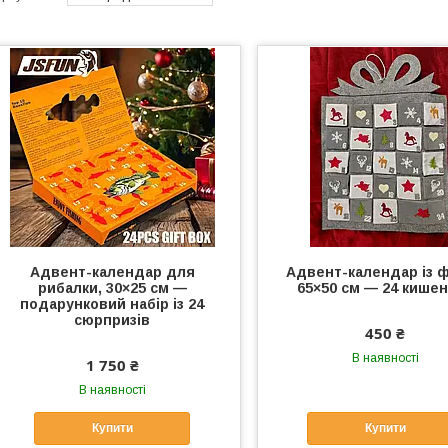
Адвент-календар для
Адвент-календар із 
рибалки, 30×25 см —
65×50 см — 24 кише
подарунковий набір із 24
сюрпризів
450 ₴
В наявності
1 750 ₴
В наявності
Купити
Купити