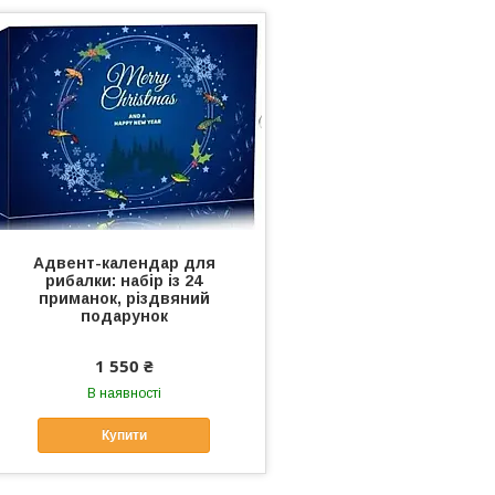
Адвент-календар для
рибалки: набір із 24
приманок, різдвяний
подарунок
1 550 ₴
В наявності
Купити