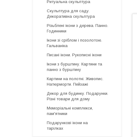
Ритуальна скульптура
Скульптура для саду.
Декоративна скульптура
Різьблені ікони з дерева. Панно.
Годинники
Ікони зі сріблом і позолотою.
Гальваніка
Писані ікони. Рукописні ікони
Ікони з бурштину. Картини та
панно з бурштину
Картини на полотні. Живопис.
Натюрморти. Пейзажі
Декор для будинку. Подарунки.
Різні товари для дому
Меморіальні комплекси,
пам'ятники
Подарункові ікони на
тарілках