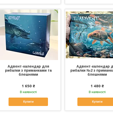
Адвент-календар для
Адвент-календар 
рибалки з приманками та
рибалки №2 з приманк
блешнями
блешнями
1 650 ₴
1 480 ₴
В наявності
В наявності
Купити
Купити