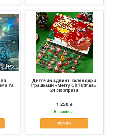
для
Дитячий адвент-календар з
ами та
іграшками «Merry Christmas»,
24 сюрпризи
1 250 ₴
В наявності
Купити