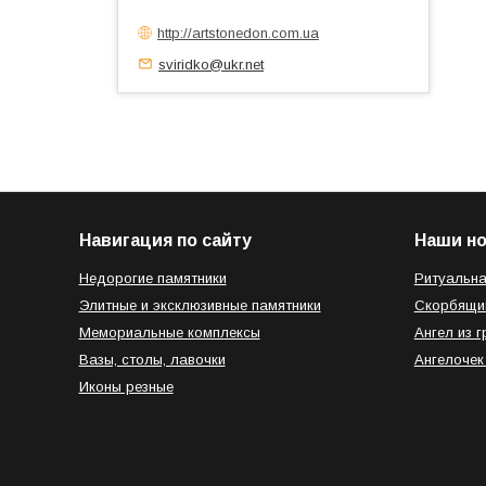
http://artstonedon.com.ua
sviridko@ukr.net
Навигация по сайту
Наши н
Недорогие памятники
Ритуальна
Элитные и эксклюзивные памятники
Скорбящи
Мемориальные комплексы
Ангел из г
Вазы, столы, лавочки
Ангелочек
Иконы резные