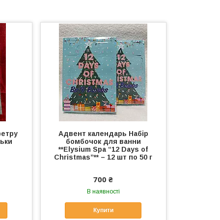
фетру
Адвент календарь Набір
ньки
бомбочок для ванни
**Elysium Spa “12 Days of
Christmas”** – 12 шт по 50 г
700 ₴
В наявності
Купити