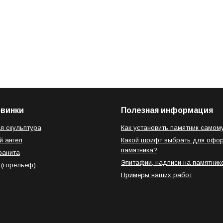
овинки
Полезная информация
я скульптура
Как установить памятник самом
й ангел
Какой шрифт выбрать для офо
памятника?
ранита
Эпитафии, надписи на памятник
 (горельеф)
Примеры наших работ