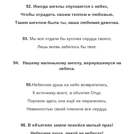
92. Иногда ангелы спускаются с небес,
Чтобы оградить своим теплом и любовью,
Таким ангелом была ты, наша любимая девочка.
93.
Мы все отдали бы кусочек сердца своего,
Лишь вновь забилось бы твое.
94.
Нашему маленькому ангелу, вернувшемуся на
небеса.
95.
Небесная душа на небо возвратилась,
К источнику всего, в объятия Отца.
Пороком здесь она ещё не омрачилась;
Невинностью своей пленила все сердца.
96.
В объятиях земли покойся милый прах!
Небесная душа, ликуй на небесах!