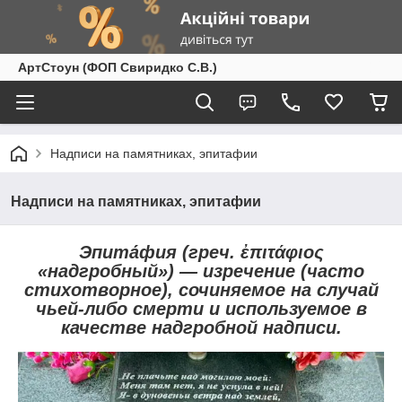
АртСтоун (ФОП Свиридко С.В.)
Надписи на памятниках, эпитафии
Надписи на памятниках, эпитафии
Эпита́фия (греч. ἐπιτάφιος
«надгробный») — изречение (часто
стихотворное), сочиняемое на случай
чьей-либо смерти и используемое в
качестве надгробной надписи.