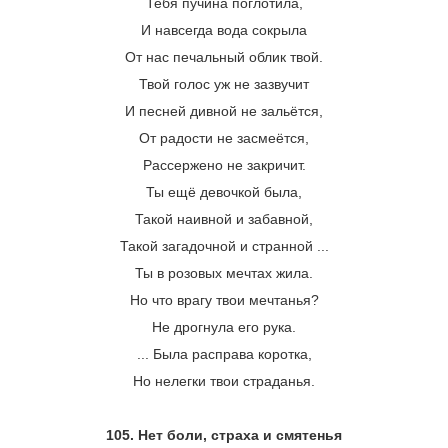
Тебя пучина поглотила,
И навсегда вода сокрыла
От нас печальный облик твой.
Твой голос уж не зазвучит
И песней дивной не зальётся,
От радости не засмеётся,
Рассержено не закричит.
Ты ещё девочкой была,
Такой наивной и забавной,
Такой загадочной и странной ...
Ты в розовых мечтах жила.
Но что врагу твои мечтанья?
Не дрогнула его рука.
... Была расправа коротка,
Но нелегки твои страданья.
105. Нет боли, страха и смятенья