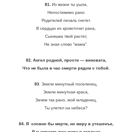
81.
Из жизни ты ушла,
Непостижимо рано
Родителей печаль гнетет.
В сердцах их кровоточит рана,
Сынишка твой растет,
Не зная слово "мама".
82. Ангел родной, прости ― виновата,
Что не была в час смерти рядом с тобой.
83
. Земли минутный поселенец,
Земли минутная краса,
Зачем так рано, мой младенец,
Ты улетел на небеса?
84. Я словно бы мертв, но миру в утешенъе,
Я тысячами душ живу в сердцах