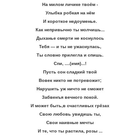
На милом личике твоём -
Улыбка робкая на нём
И короткое недоуменье.
Как непривычно ты молчишь...
Дыханье смерти не коснулось
Тебя ― и ты не ужаснулась,
Ты словно прилегла и спишь.
Спи, ....(имя)...!
Пусть сон сладкий твой
Вовек никто не потревожит;
Нарушить уж ничто не сможет
Забвенъя вечного покой.
И может быть,в счастливых грёзах
Свою любовь увидишь ты,
Cвои наивные мечты
И те, что ты растила, розы ...