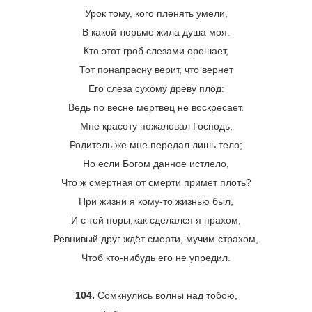
Урок тому, кого пленять умели,
В какой тюрьме жила душа моя.
Кто этот гроб слезами орошает,
Тот понапрасну верит, что вернет
Его слеза сухому древу плод:
Ведь по весне мертвец не воскресает.
Мне красоту пожаловал Господь,
Родитель же мне передал лишь тело;
Но если Богом данное истлело,
Что ж смертная от смерти примет плоть?
При жизни я кому-то жизнью был,
И с той поры,как сделался я прахом,
Ревнивый друг ждёт смерти, мучим страхом,
Чтоб кто-нибудь его не упредил.
104.
Сомкнулись волны над тобою,