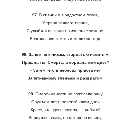
97.
В сиянии и в радостном покое,
У трона вечного творца,
С улыбкой он глядит в изгнание земное,
Благословляет мать и молит за отца.
98. Зачем не к ликам, старостью измятым,
Пришла ты, Смерть, а сорвала мой цвет?
- Затем, что в небесах приюта нет
Запятнанному тленъем и развратом.
99.
Смерть нанести не пожелала рану
Оружъем лет и переизбытком дней
Красе, что здесь почила, ― дабы ей
Вернуться ввысь, не потерпев изъяну.