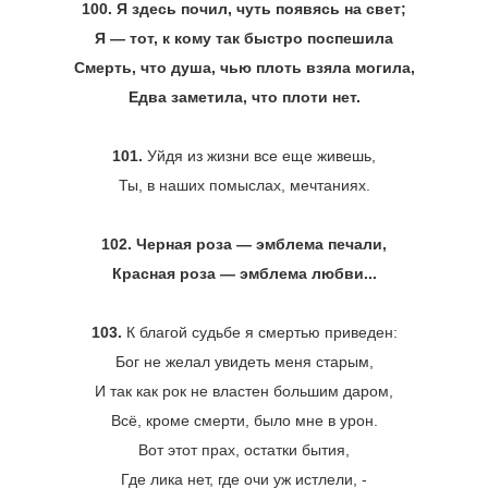
100. Я здесь почил, чуть появясь на свет;
Я ― тот, к кому так быстро поспешила
Смерть, что душа, чью плоть взяла могила,
Едва заметила, что плоти нет.
101.
Уйдя из жизни все еще живешь,
Ты, в наших помыслах, мечтаниях.
102. Черная роза ― эмблема печали,
Красная роза ― эмблема любви...
103.
К благой судьбе я смертью приведен:
Бог не желал увидеть меня старым,
И так как рок не властен большим даром,
Всё, кроме смерти, было мне в урон.
Вот этот прах, остатки бытия,
Где лика нет, где очи уж истлели, -